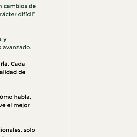
on cambios de 
cter difícil” 
 y 
s avanzado.
rla
. Cada 
alidad de 
cómo habla, 
e el mejor 
onales, solo 