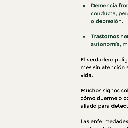
Demencia fro
conducta, pers
o depresión.
Trastornos ne
autonomía, mu
El verdadero pelig
mes sin atención 
vida.
Muchos signos sol
cómo duerme o có
aliado para 
detect
Las enfermedades 