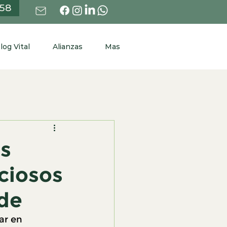
758
log Vital
Alianzas
Mas
os
ciosos
rde
ar en 