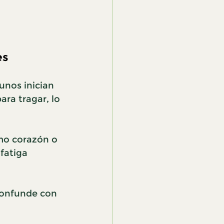
es
unos inician 
ra tragar, lo 
mo corazón o 
fatiga 
confunde con 