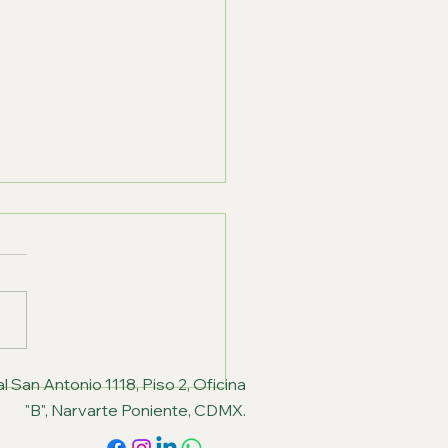
to Mayor Activo:
l San Antonio 1118, Piso 2, Oficina
ve para Independencia
"B", Narvarte Poniente, CDMX.
lidad de Vida +60