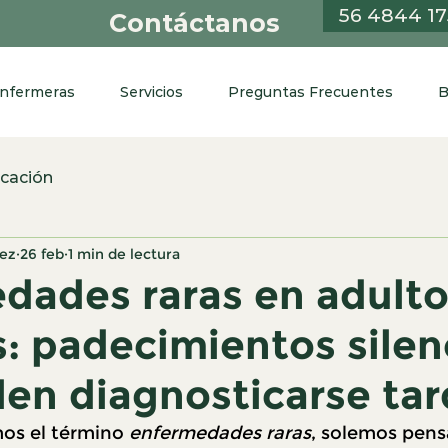
56 4844 1
Contáctanos
Enfermeras
Servicios
Preguntas Frecuentes
B
cación
nez
26 feb
1 min de lectura
dades raras en adult
: padecimientos silen
len diagnosticarse ta
s el término 
enfermedades raras
, solemos pens