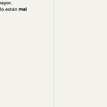
ayor, 
olo están 
mal 